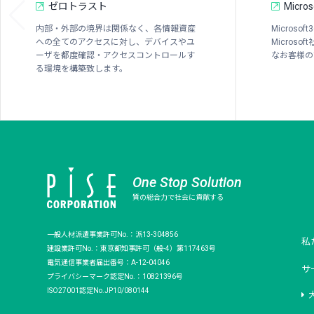
ゼロトラスト
Micros
内部・外部の境界は関係なく、各情報資産
Microso
への全てのアクセスに対し、デバイスやユ
Micros
ーザを都度確認・アクセスコントロールす
なお客様の
る環境を構築致します。
One Stop Solution
質の総合力で社会に貢献する
一般人材派遣事業許可No.：派13-304856
私
建設業許可No.：東京都知事許可（般-4）第117463号
電気通信事業者届出番号：A-12-04046
サ
プライバシーマーク認定No.：10821396号
ISO27001認定No.JP10/080144