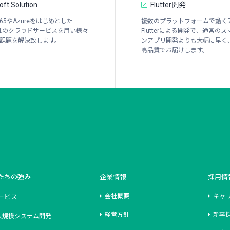
oft Solution
Flutter開発
ft365やAzureをはじめとした
複数のプラットフォームで動く
oft社のクラウドサービスを用い様々
Flutterによる開発で、通常の
課題を解決致します。
ンアプリ開発よりも大幅に早く
高品質でお届けします。
たちの強み
企業情報
採用情
会社概要
キャ
ービス
経営方針
新卒
大規模システム開発